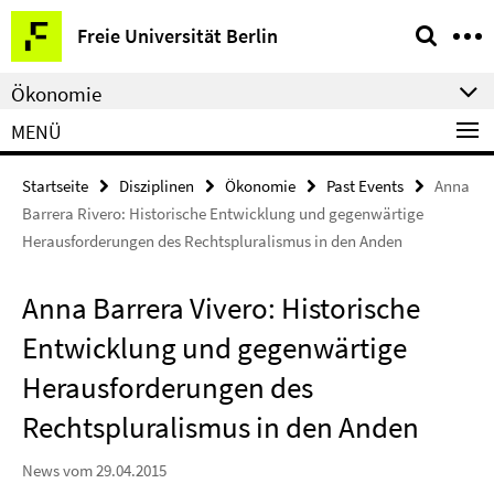
Springe
Service-
Freie Universität Berlin
direkt
Navigation
zu
Ökonomie
Inhalt
MENÜ
Startseite
Disziplinen
Ökonomie
Past Events
Anna
Barrera Rivero: Historische Entwicklung und gegenwärtige
Herausforderungen des Rechtspluralismus in den Anden
Anna Barrera Vivero: Historische
Entwicklung und gegenwärtige
Herausforderungen des
Rechtspluralismus in den Anden
News vom 29.04.2015