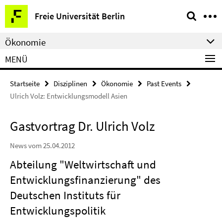
Springe
Service-
Freie Universität Berlin
direkt
Navigation
zu
Ökonomie
Inhalt
MENÜ
Startseite
Disziplinen
Ökonomie
Past Events
Ulrich Volz: Entwicklungsmodell Asien
Gastvortrag Dr. Ulrich Volz
News vom 25.04.2012
Abteilung "Weltwirtschaft und
Entwicklungsfinanzierung" des
Deutschen Instituts für
Entwicklungspolitik