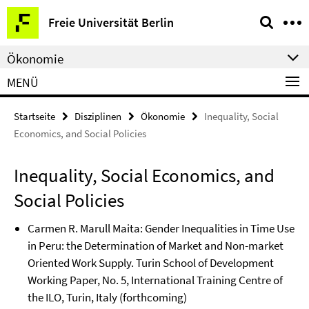
Springe
Service-
Freie Universität Berlin
direkt
Navigation
zu
Ökonomie
Inhalt
MENÜ
Startseite
Disziplinen
Ökonomie
Inequality, Social
Economics, and Social Policies
Inequality, Social Economics, and
Social Policies
Carmen R. Marull Maita: Gender Inequalities in Time Use
in Peru: the Determination of Market and Non-market
Oriented Work Supply. Turin School of Development
Working Paper, No. 5, International Training Centre of
the ILO, Turin, Italy (forthcoming)