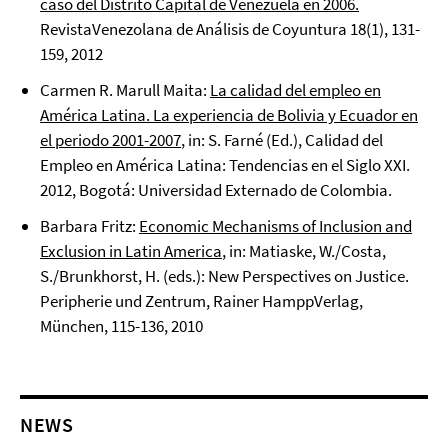
caso del Distrito Capital de Venezuela en 2006.
RevistaVenezolana de Análisis de Coyuntura 18(1), 131-
159, 2012
Carmen R. Marull Maita:
La calidad del empleo en
América Latina. La experiencia de Bolivia y Ecuador en
el periodo 2001-2007
, in: S. Farné (Ed.), Calidad del
Empleo en América Latina: Tendencias en el Siglo XXI.
2012, Bogotá: Universidad Externado de Colombia.
Barbara Fritz:
Economic Mechanisms of Inclusion and
Exclusion in Latin America
, in: Matiaske, W./Costa,
S./Brunkhorst, H. (eds.): New Perspectives on Justice.
Peripherie und Zentrum, Rainer HamppVerlag,
München, 115-136, 2010
NEWS