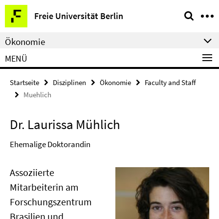
Springe
Service-
Freie Universität Berlin
direkt
Navigation
zu
Ökonomie
Inhalt
MENÜ
Startseite
Disziplinen
Ökonomie
Faculty and Staff
Muehlich
Dr. Laurissa Mühlich
Ehemalige Doktorandin
Assoziierte
Mitarbeiterin am
Forschungszentrum
Brasilien und