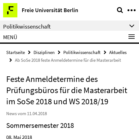
Springe
Service-
Freie Universität Berlin
direkt
Navigation
zu
Politikwissenschaft
Inhalt
MENÜ
Startseite
Disziplinen
Politikwissenschaft
Aktuelles
Ab SoSe 2018 feste Anmeldetermine für die Masterarbeit
Feste Anmeldetermine des
Prüfungsbüros für die Masterarbeit
im SoSe 2018 und WS 2018/19
News vom 11.04.2018
Sommersemester 2018
08. Mai 2018