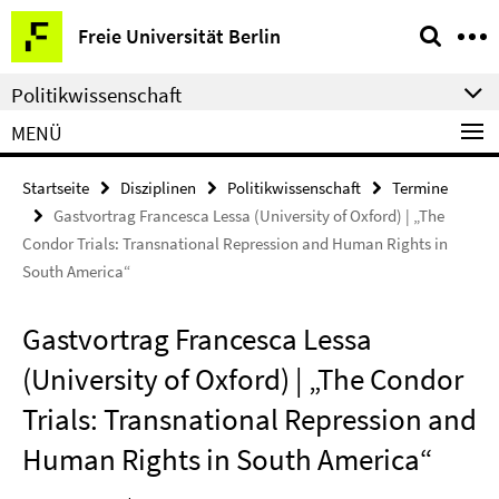
Springe
Service-
Freie Universität Berlin
direkt
Navigation
zu
Politikwissenschaft
Inhalt
MENÜ
Startseite
Disziplinen
Politikwissenschaft
Termine
Gastvortrag Francesca Lessa (University of Oxford) | „The
Condor Trials: Transnational Repression and Human Rights in
South America“
Gastvortrag Francesca Lessa
(University of Oxford) | „The Condor
Trials: Transnational Repression and
Human Rights in South America“