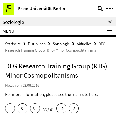
Springe
Service-
Freie Universität Berlin
direkt
Navigation
zu
Soziologie
Inhalt
MENÜ
Startseite
Disziplinen
Soziologie
Aktuelles
DFG
Research Training Group (RTG) Minor Cosmopolitanisms
DFG Research Training Group (RTG)
Minor Cosmopolitanisms
News vom 02.08.2016
For more information, please see the main site
here
.
36 / 41