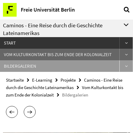
Springe
Service-
Freie Universität Berlin
direkt
Navigation
zu
Caminos - Eine Reise durch die Geschichte
Inhalt
Lateinamerikas
START
VOM KULTURKONTAKT BIS ZUM ENDE DER KOLONIALZEIT
BILDERGALERIEN
Startseite
E-Learning
Projekte
Caminos - Eine Reise
durch die Geschichte Lateinamerikas
Vom Kulturkontakt bis
zum Ende der Kolonialzeit
Bildergalerien