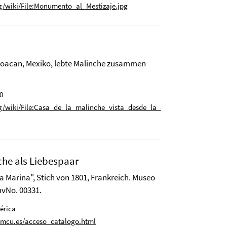
/wiki/File:Monumento_al_Mestizaje.jpg
yoacan, Mexiko, lebte Malinche zusammen
10
/wiki/File:Casa_de_la_malinche_vista_desde_la_conchita.JPG?
che als Liebespaar
 Marina", Stich von 1801, Frankreich. Museo
nvNo. 00331.
érica
.mcu.es/acceso_catalogo.html