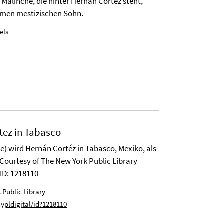
 Malinche, die hinter Hernán Cortéz steht,
amen mestizischen Sohn.
els
tez in Tabasco
) wird Hernán Cortéz in Tabasco, Mexiko, als
Courtesy of The New York Public Library
 ID: 1218110
 Public Library
nypldigital/id?1218110