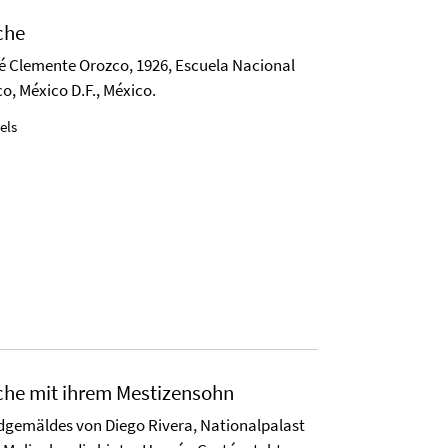
che
 Clemente Orozco, 1926, Escuela Nacional
o, México D.F., México.
els
che mit ihrem Mestizensohn
dgemäldes von Diego Rivera, Nationalpalast