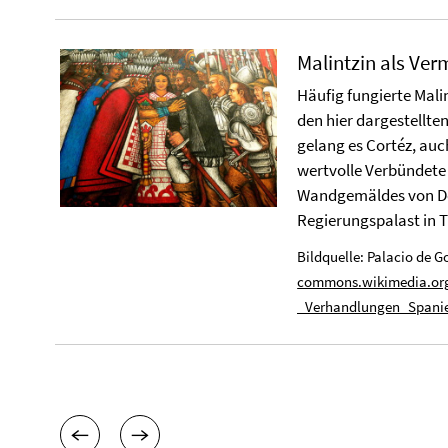
Malintzin als Verm
Häufig fungierte Malin
den hier dargestellte
gelang es Cortéz, auc
wertvolle Verbündete 
Wandgemäldes von Des
Regierungspalast in 
Bildquelle: Palacio de G
commons.wikimedia.org
_Verhandlungen_Spanie