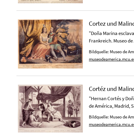
Cortez und Malin
"Doña Marina esclava 
Frankreich. Museo de 
Bildquelle: Museo de Am
museodeamerica.mcu.es
Cortéz und Malin
"Hernan Cortés y Doña
de América, Madrid, S
Bildquelle: Museo de Am
museodeamerica.mcu.es