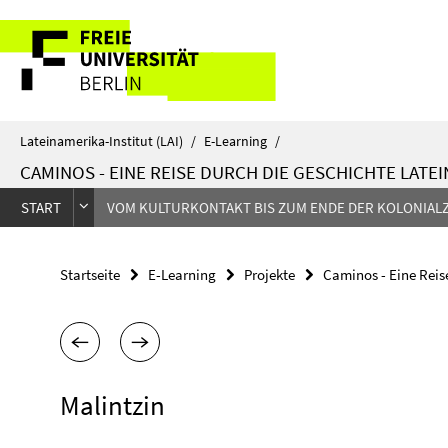
Springe
Service-
direkt
zu
Navigation
Inhalt
Lateinamerika-Institut (LAI)
/
E-Learning
/
CAMINOS - EINE REISE DURCH DIE GESCHICHTE LATE
START
VOM KULTURKONTAKT BIS ZUM ENDE DER KOLONIALZ
Startseite
E-Learning
Projekte
Caminos - Eine Reis
Malintzin