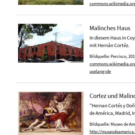
commons.wikimedia.org
Malinches Haus
In diesem Haus in Co
mit Hernán Cortéz.
Bildquelle: Percisco, 20
commons.wikimedia.org
uselang=de
Cortez und Malin
"Hernan Cortés y Doña
de América, Madrid, I
Bildquelle: Museo de Am
http://museodeamerica