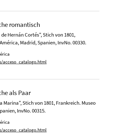
che romantisch
de Hernán Cortés", Stich von 1801,
América, Madrid, Spanien, InvNo. 00330.
érica
/acceso_catalogo.html
che als Paar
 Marina", Stich von 1801, Frankreich. Museo
panien, InvNo. 00315.
érica
/acceso_catalogo.html