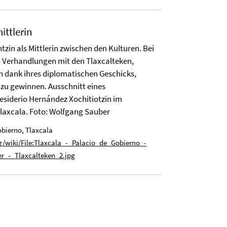
ittlerin
tzin als Mittlerin zwischen den Kulturen. Bei
n Verhandlungen mit den Tlaxcalteken,
h dank ihres diplomatischen Geschicks,
zu gewinnen. Ausschnitt eines
iderio Hernández Xochitiotzin im
Tlaxcala. Foto: Wolfgang Sauber
obierno, Tlaxcala
/wiki/File:Tlaxcala_-_Palacio_de_Gobierno_-
r_-_Tlaxcalteken_2.jpg