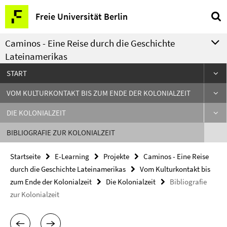
Springe
Service-
Freie Universität Berlin
direkt
Navigation
zu
Caminos - Eine Reise durch die Geschichte
Inhalt
Lateinamerikas
START
VOM KULTURKONTAKT BIS ZUM ENDE DER KOLONIALZEIT
DIE KOLONIALZEIT
BIBLIOGRAFIE ZUR KOLONIALZEIT
Startseite
E-Learning
Projekte
Caminos - Eine Reise
durch die Geschichte Lateinamerikas
Vom Kulturkontakt bis
zum Ende der Kolonialzeit
Die Kolonialzeit
Bibliografie
zur Kolonialzeit