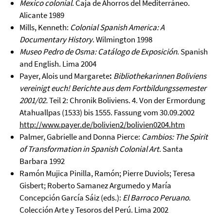
Mexico colonial
. Caja de Ahorros del Mediterráneo.
Alicante 1989
Mills, Kenneth:
Colonial Spanish America: A
Documentary History
. Wilmington 1998
Museo Pedro de Osma: Catálogo de Exposición
. Spanish
and English. Lima 2004
Payer, Alois und Margarete
:
Bibliothekarinnen Boliviens
vereinigt euch! Berichte aus dem Fortbildungssemester
2001/02.
Teil 2: Chronik Boliviens. 4. Von der Ermordung
Atahuallpas (1533) bis 1555. Fassung vom 30.09.2002
http://www.payer.de/bolivien2/bolivien0204.htm
Palmer, Gabrielle and Donna Pierce:
Cambios: The Spirit
of Transformation in Spanish Colonial Art
. Santa
Barbara 1992
Ramón Mujica Pinilla, Ramón; Pierre Duviols; Teresa
Gisbert; Roberto Samanez Argumedo y María
Concepción García Sáiz (eds.):
El Barroco Peruano
.
Colección Arte y Tesoros del Perú. Lima 2002