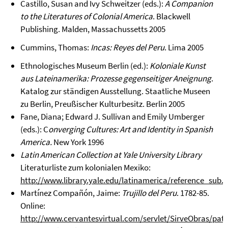
Castillo, Susan and Ivy Schweitzer (eds.):
A Companion
to the Literatures of Colonial America
. Blackwell
Publishing. Malden, Massachussetts 2005
Cummins, Thomas:
Incas: Reyes del Peru
. Lima 2005
Ethnologisches Museum Berlin (ed.):
Koloniale Kunst
aus Lateinamerika: Prozesse gegenseitiger Aneignung
.
Katalog zur ständigen Ausstellung. Staatliche Museen
zu Berlin, Preußischer Kulturbesitz. Berlin 2005
Fane, Diana; Edward J. Sullivan and Emily Umberger
(eds.): C
onverging Cultures: Art and Identity in Spanish
America.
New York 1996
Latin American Collection at Yale University Library
Literaturliste zum kolonialen Mexiko:
http://www.library.yale.edu/latinamerica/reference_sub.
Martínez Compañón, Jaime:
Trujillo del Peru
. 1782-85.
Online:
http://www.cervantesvirtual.com/servlet/SirveObras/pa