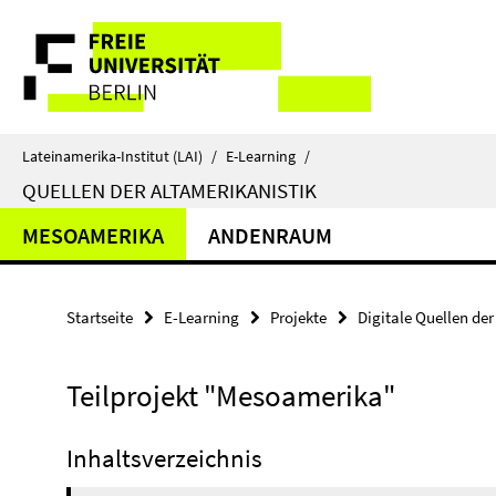
Springe
Service-
direkt
zu
Navigation
Inhalt
Lateinamerika-Institut (LAI)
/
E-Learning
/
QUELLEN DER ALTAMERIKANISTIK
MESOAMERIKA
ANDENRAUM
Startseite
E-Learning
Projekte
Digitale Quellen der
Teilprojekt "Mesoamerika"
Inhaltsverzeichnis