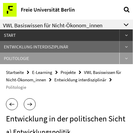
Springe
Service-
Freie Universität Berlin
direkt
Navigation
zu
VWL Basiswissen für Nicht-Ökonom_innen
Inhalt
START
ENTWICKLUNG INTERDISZIPLINÄR
POLITOLOGIE
Startseite
E-Learning
Projekte
VWL Basiswissen für
Nicht-Ökonom_innen
Entwicklung interdisziplinär
Politologie
Entwicklung in der politischen Sicht
a) Entwicklungspolitik