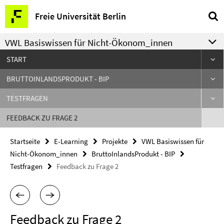
Springe
Service-
Freie Universität Berlin
direkt
Navigation
zu
VWL Basiswissen für Nicht-Ökonom_innen
Inhalt
START
BRUTTOINLANDSPRODUKT - BIP
TESTFRAGEN
FEEDBACK ZU FRAGE 2
Startseite
E-Learning
Projekte
VWL Basiswissen für
Nicht-Ökonom_innen
BruttoInlandsProdukt - BIP
Testfragen
Feedback zu Frage 2
Feedback zu Frage 2