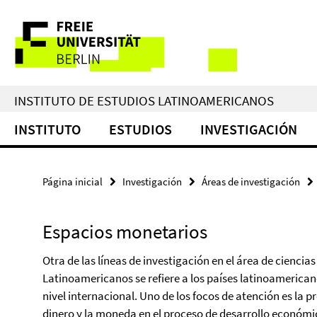
Springe
Herramientas
direkt
zu
de
Inhalt
navegación
INSTITUTO DE ESTUDIOS LATINOAMERICANOS
INSTITUTO
ESTUDIOS
INVESTIGACIÓN
Página inicial
Investigación
Áreas de investigación
Espacios monetarios
Otra de las líneas de investigación en el área de ciencias
Latinoamericanos se refiere a los países latinoamerica
nivel internacional. Uno de los focos de atención es la 
dinero y la moneda en el proceso de desarrollo económic