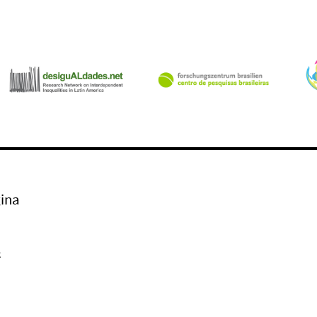
ina
k