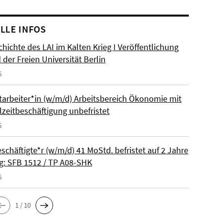
LLE INFOS
hichte des LAI im Kalten Krieg I Veröffentlichung
der Freien Universität Berlin
6
itarbeiter*in (w/m/d) Arbeitsbereich Ökonomie mit
lzeitbeschäftigung unbefristet
6
schäftigte*r (w/m/d) 41 MoStd. befristet auf 2 Jahre
: SFB 1512 / TP A08-SHK
6
1 / 10