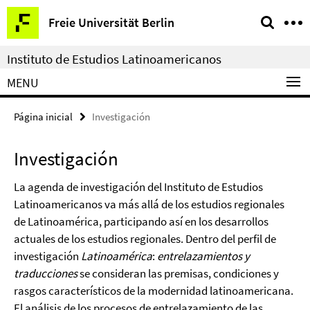
Springe
Herramientas
Freie Universität Berlin
direkt
de
zu
navegación
Instituto de Estudios Latinoamericanos
Inhalt
MENU
Página inicial
Investigación
Investigación
La agenda de investigación del Instituto de Estudios
Latinoamericanos va más allá de los estudios regionales
de Latinoamérica, participando así en los desarrollos
actuales de los estudios regionales. Dentro del perfil de
investigación
Latinoamérica
:
entrelazamientos y
traducciones
se consideran las premisas, condiciones y
rasgos característicos de la modernidad latinoamericana.
El análisis de los procesos de entrelazamiento de las