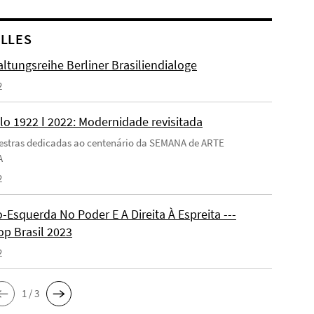
LLES
ltungsreihe Berliner Brasiliendialoge
2
lo 1922 ǀ 2022: Modernidade revisitada
estras dedicadas ao centenário da SEMANA de ARTE
A
2
-Esquerda No Poder E A Direita À Espreita ---
p Brasil 2023
2
1 / 3