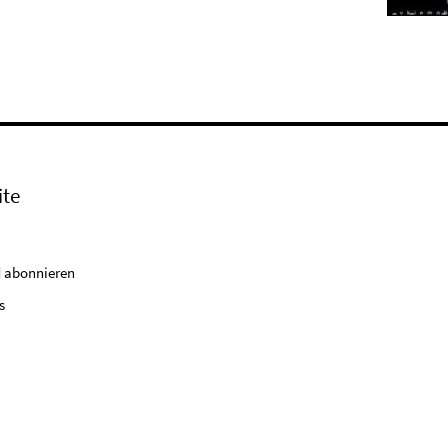
ite
 abonnieren
s