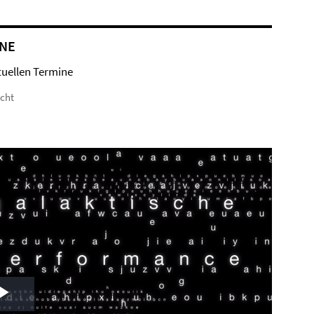
NE
tuellen Termine
icht
Play