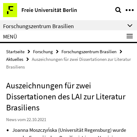
Springe
Service-
Freie Universität Berlin
direkt
Navigation
zu
Forschungszentrum Brasilien
Inhalt
MENÜ
Startseite
Forschung
Forschungszentrum Brasilien
Aktuelles
Auszeichnungen für zwei Dissertationen zur Literatur
Brasiliens
Auszeichnungen für zwei
Dissertationen des LAI zur Literatur
Brasiliens
News vom 22.10.2021
Joanna Moszczyńska (Universität Regensburg) wurde