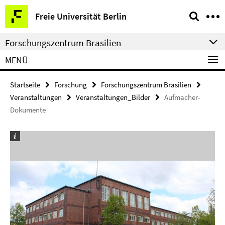
Springe
Service-
Freie Universität Berlin
direkt
Navigation
zu
Forschungszentrum Brasilien
Inhalt
MENÜ
Startseite
Forschung
Forschungszentrum Brasilien
Veranstaltungen
Veranstaltungen_Bilder
Aufmacher-
Dokumente