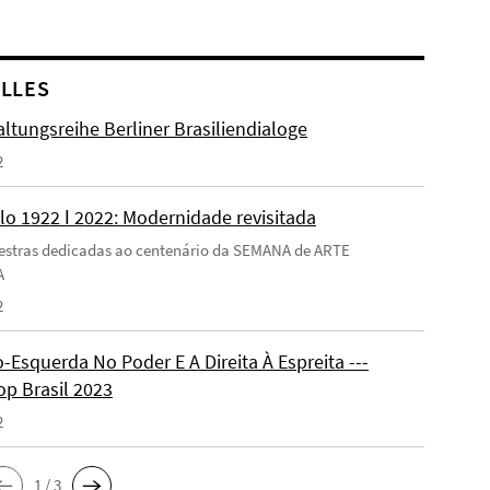
LLES
ltungsreihe Berliner Brasiliendialoge
2
lo 1922 ǀ 2022: Modernidade revisitada
estras dedicadas ao centenário da SEMANA de ARTE
A
2
-Esquerda No Poder E A Direita À Espreita ---
p Brasil 2023
2
1 / 3