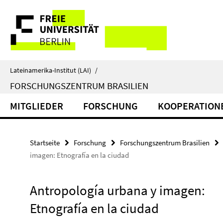
Springe
Service-
direkt
zu
Navigation
Inhalt
Lateinamerika-Institut (LAI)
/
FORSCHUNGSZENTRUM BRASILIEN
MITGLIEDER
FORSCHUNG
KOOPERATION
Startseite
Forschung
Forschungszentrum Brasilien
imagen: Etnografía en la ciudad
Antropología urbana y imagen:
Etnografía en la ciudad