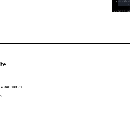
ite
 abonnieren
s