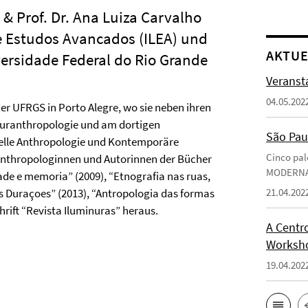
 & Prof. Dr. Ana Luiza Carvalho
e Estudos Avancados (ILEA) und
AKTUE
ersidade Federal do Rio Grande
Veransta
04.05.202
r UFRGS in Porto Alegre, wo sie neben ihren
turanthropologie und am dortigen
São Pau
uelle Anthropologie und Kontemporäre
Cinco pal
 Anthropologinnen und Autorinnen der Bücher
MODERN
dade e memoria” (2009), “Etnografia nas ruas,
s Duraçoes” (2013), “Antropologia das formas
21.04.202
rift “Revista Iluminuras” heraus.
A Centro
Worksho
19.04.202