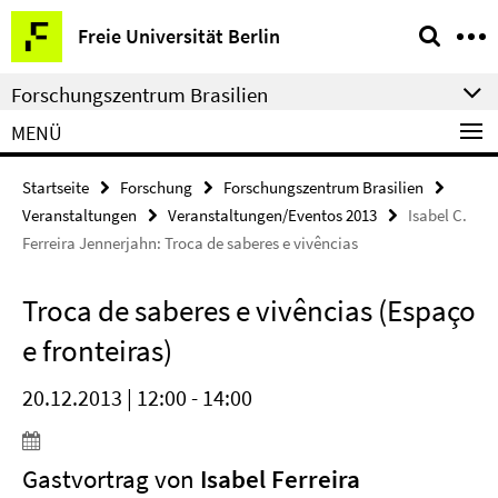
Springe
Service-
Freie Universität Berlin
direkt
Navigation
zu
Forschungszentrum Brasilien
Inhalt
MENÜ
Startseite
Forschung
Forschungszentrum Brasilien
Veranstaltungen
Veranstaltungen/Eventos 2013
Isabel C.
Ferreira Jennerjahn: Troca de saberes e vivências
Troca de saberes e vivências (Espaço
e fronteiras)
20.12.2013 | 12:00 - 14:00
Gastvortrag von
Isabel Ferreira