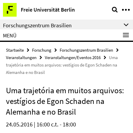
Springe
Service-
Freie Universität Berlin
direkt
Navigation
zu
Forschungszentrum Brasilien
Inhalt
MENÜ
Startseite
Forschung
Forschungszentrum Brasilien
Veranstaltungen
Veranstaltungen/Eventos 2016
Uma
trajetória em muitos arquivos: vestígios de Egon Schaden na
Alemanha e no Brasil
Uma trajetória em muitos arquivos:
vestígios de Egon Schaden na
Alemanha e no Brasil
24.05.2016 | 16:00 c.t. - 18:00