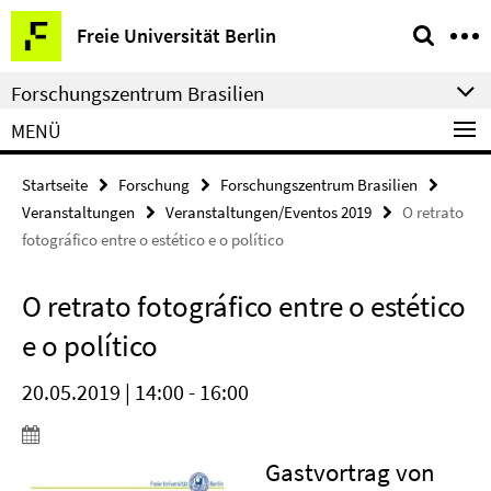
Springe
Service-
Freie Universität Berlin
direkt
Navigation
zu
Forschungszentrum Brasilien
Inhalt
MENÜ
Startseite
Forschung
Forschungszentrum Brasilien
Veranstaltungen
Veranstaltungen/Eventos 2019
O retrato
fotográfico entre o estético e o político
O retrato fotográfico entre o estético
e o político
20.05.2019 | 14:00 - 16:00
Gastvortrag von