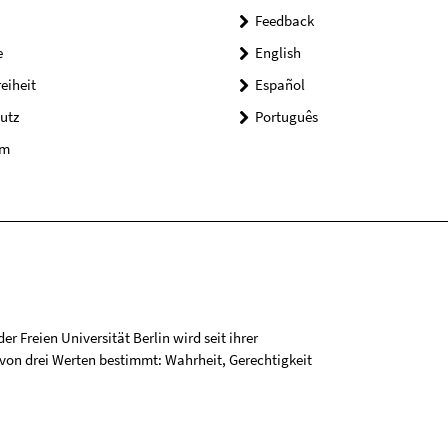
Feedback
e
English
reiheit
Español
utz
Português
um
r Freien Universität Berlin wird seit ihrer
on drei Werten bestimmt: Wahrheit, Gerechtigkeit