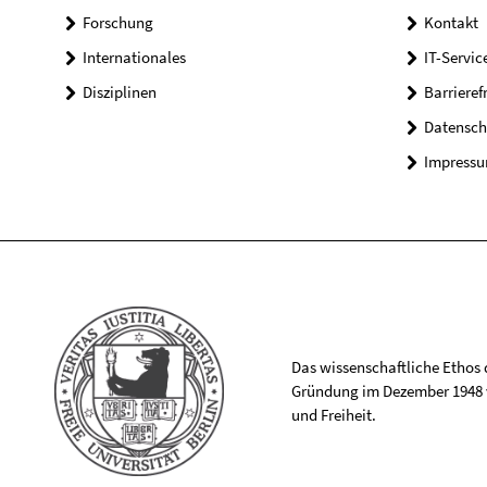
Forschung
Kontakt
Internationales
IT-Servic
Disziplinen
Barrieref
Datensch
Impress
Das wissenschaftliche Ethos de
Gründung im Dezember 1948 v
und Freiheit.