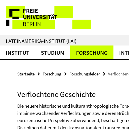
Springe
Service-
direkt
zu
Navigation
Inhalt
LATEINAMERIKA-INSTITUT (LAI)
INSTITUT
STUDIUM
FORSCHUNG
INT
Startseite
Forschung
Forschungsfelder
Verflochten
Verflochtene Geschichte
Die neuere historische und kulturanthropologische For
im Sinne wachsender Verflechtungen sowie deren Brüch
eurozentrische Perspektive überwindend, beschäftigen s
Disziplinen daher mit den transnationalen, transregiona