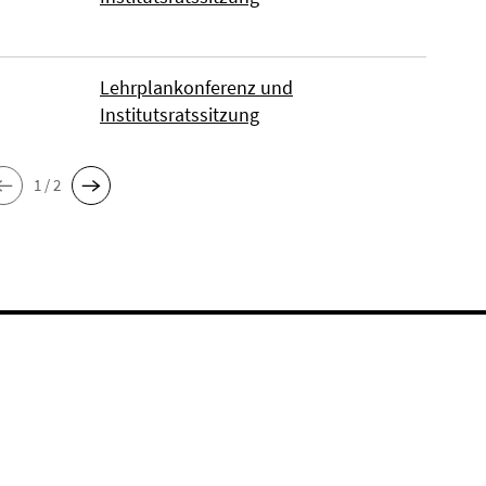
Lehrplankonferenz und
Institutsratssitzung
1 / 2