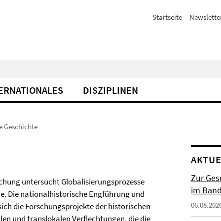
Startseite
Newslette
ERNATIONALES
DISZIPLINEN
e Geschichte
AKTUE
Zur Gesc
schung untersucht Globalisierungsprozesse
im Band 
e. Die nationalhistorische Engführung und
06.08.202
ich die Forschungsprojekte der historischen
len und translokalen Verflechtungen, die die