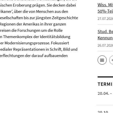
Wiss. M
äischen Eroberung prägen. Sie decken dabei
50%-Tei
ikaner', über die von Menschen aus den
sellschaften bis zur jüngsten Zeitgeschichte
27.07.202
 Regionen der Amerikas in ihrer ganzen
kreisen die Forschungen um die Rolle
Stud. Be
den Themenkomplex der Identitätsbildung
Kennung
der Modernisierungsprozesse. Fokussiert
26.07.202
edialer Repräsentationen in Schrift, Bild und
Verflechtungen der darauf aufbauenden
TERMI
20.04. -
20.10.