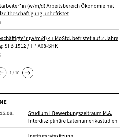
itarbeiter*in (w/m/d) Arbeitsbereich Ökonomie mit
lzeitbeschäftigung unbefristet
6
schäftigte*r (w/m/d) 41 MoStd. befristet auf 2 Jahre
: SFB 1512 / TP A08-SHK
6
1 / 10
NE
 15.08.
Studium I Bewerbungszeitraum M.A.
Interdisziplinäre Lateinamerikastudien
Institutsratssitzung