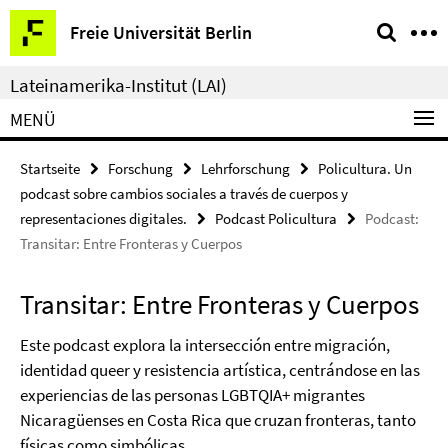
Springe
Service-
Freie Universität Berlin
direkt
Navigation
zu
Lateinamerika-Institut (LAI)
Inhalt
MENÜ
Startseite
Forschung
Lehrforschung
Policultura. Un
podcast sobre cambios sociales a través de cuerpos y
representaciones digitales.
Podcast Policultura
Podcast:
Transitar: Entre Fronteras y Cuerpos
Transitar: Entre Fronteras y Cuerpos
Este podcast explora la intersección entre migración,
identidad queer y resistencia artística, centrándose en las
experiencias de las personas LGBTQIA+ migrantes
Nicaragüenses en Costa Rica que cruzan fronteras, tanto
físicas como simbólicas.