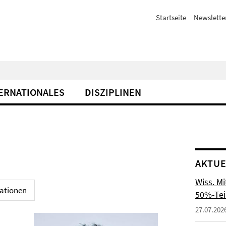
Startseite
Newslette
ERNATIONALES
DISZIPLINEN
AKTUE
Wiss. M
kationen
50%-Tei
27.07.202