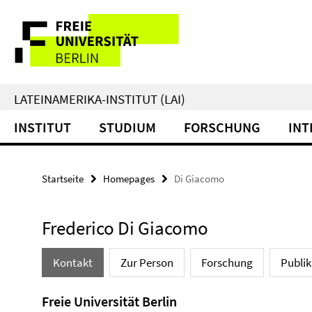
Springe
Service-
direkt
zu
Navigation
Inhalt
LATEINAMERIKA-INSTITUT (LAI)
INSTITUT
STUDIUM
FORSCHUNG
INT
Startseite
Homepages
Di Giacomo
Frederico Di Giacomo
Kontakt
Zur Person
Forschung
Publi
Freie Universität Berlin