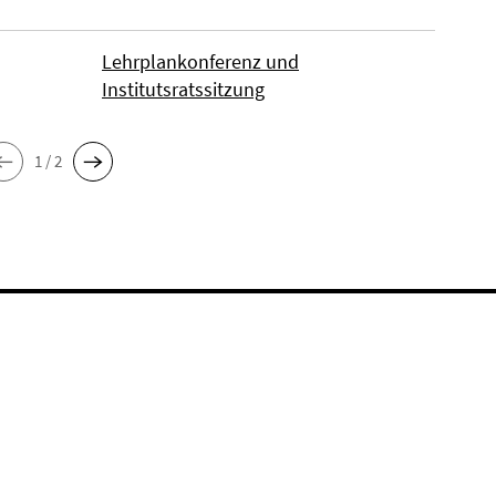
Lehrplankonferenz und
Institutsratssitzung
1 / 2