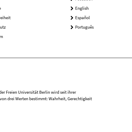
e
English
reiheit
Español
utz
Português
um
r Freien Universität Berlin wird seit ihrer
on drei Werten bestimmt: Wahrheit, Gerechtigkeit