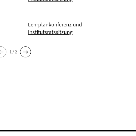
Lehrplankonferenz und
Institutsratssitzung
1 / 2