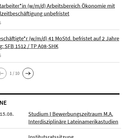
itarbeiter*in (w/m/d) Arbeitsbereich Ökonomie mit
lzeitbeschäftigung unbefristet
6
schäftigte*r (w/m/d) 41 MoStd. befristet auf 2 Jahre
: SFB 1512 / TP A08-SHK
6
1 / 10
NE
 15.08.
Studium I Bewerbungszeitraum M.A.
Interdisziplinäre Lateinamerikastudien
Institutsratssitzung