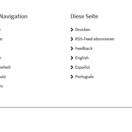
Navigation
Diese Seite
e
Drucken
er
RSS-Feed abonnieren
Feedback
e
English
reiheit
Español
utz
Português
um