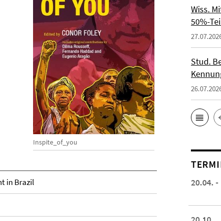
Wiss. M
50%-Tei
27.07.202
Stud. Be
Kennung
26.07.202
Inspite_of_you
TERMI
t in Brazil
20.04. -
20.10.