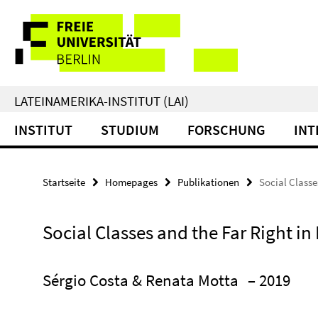
Springe
Service-
direkt
zu
Navigation
Inhalt
LATEINAMERIKA-INSTITUT (LAI)
INSTITUT
STUDIUM
FORSCHUNG
INT
Startseite
Homepages
Publikationen
Social Classe
Social Classes and the Far Right in 
Sérgio Costa & Renata Motta
– 2019