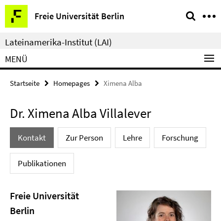
Springe
Service-
Freie Universität Berlin
direkt
Navigation
zu
Lateinamerika-Institut (LAI)
Inhalt
MENÜ
Startseite
Homepages
Ximena Alba
Dr. Ximena Alba Villalever
Kontakt
Zur Person
Lehre
Forschung
Publikationen
Freie Universität
Berlin