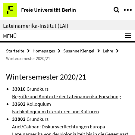
Springe
Service-
Freie Universität Berlin
direkt
Navigation
zu
Lateinamerika-Institut (LAI)
Inhalt
MENÜ
Startseite
Homepages
Susanne Klengel
Lehre
Wintersemester 2020/21
Wintersemester 2020/21
33010
Grundkurs
Begriffe und Kontexte der Lateinamerika-Forschung
33602
Kolloquium
Fachkolloquium Literaturen und Kulturen
33802
Grundkurs
Ariel/Caliban: Diskursverflechtungen Europa-
Lateinamerika von der Kolonialzeit bis in die Gegenwart