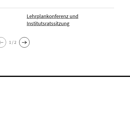
Lehrplankonferenz und
Institutsratssitzung
1 / 2