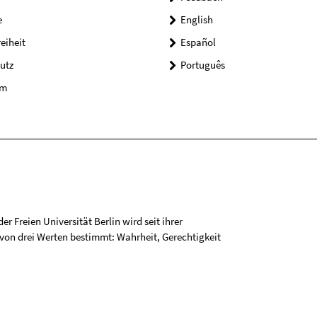
e
English
reiheit
Español
utz
Português
um
r Freien Universität Berlin wird seit ihrer
on drei Werten bestimmt: Wahrheit, Gerechtigkeit