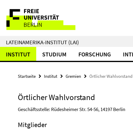
Springe
Service-
direkt
zu
Navigation
Inhalt
LATEINAMERIKA-INSTITUT (LAI)
INSTITUT
STUDIUM
FORSCHUNG
INT
Startseite
Institut
Gremien
Örtlicher Wahlvorstand
Örtlicher Wahlvorstand
Geschäftsstelle: Rüdesheimer Str. 54-56, 14197 Berlin
Mitglieder