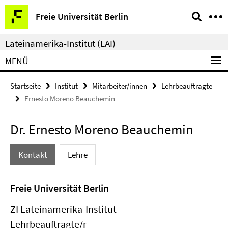
Springe
Service-
Freie Universität Berlin
direkt
Navigation
zu
Lateinamerika-Institut (LAI)
Inhalt
MENÜ
Startseite
Institut
Mitarbeiter/innen
Lehrbeauftragte
Ernesto Moreno Beauchemin
Dr. Ernesto Moreno Beauchemin
Kontakt
Lehre
Freie Universität Berlin
ZI Lateinamerika-Institut
Lehrbeauftragte/r