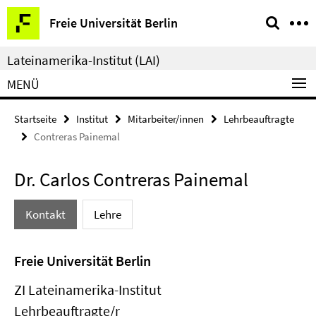
Springe
Service-
Freie Universität Berlin
direkt
Navigation
zu
Lateinamerika-Institut (LAI)
Inhalt
MENÜ
Startseite
Institut
Mitarbeiter/innen
Lehrbeauftragte
Contreras Painemal
Dr. Carlos Contreras Painemal
Kontakt
Lehre
Freie Universität Berlin
ZI Lateinamerika-Institut
Lehrbeauftragte/r