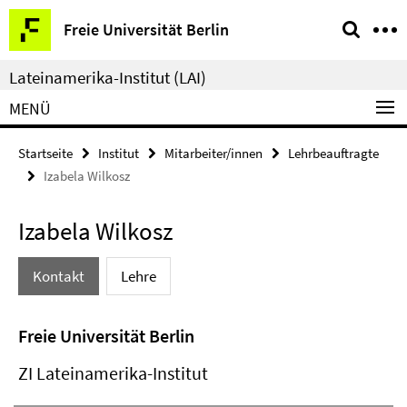
Springe
Service-
Freie Universität Berlin
direkt
Navigation
zu
Lateinamerika-Institut (LAI)
Inhalt
MENÜ
Startseite
Institut
Mitarbeiter/innen
Lehrbeauftragte
Izabela Wilkosz
Izabela Wilkosz
Kontakt
Lehre
Freie Universität Berlin
ZI Lateinamerika-Institut