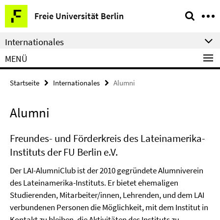
Springe
Service-
Freie Universität Berlin
direkt
Navigation
zu
Internationales
Inhalt
MENÜ
Startseite
Internationales
Alumni
Alumni
Freundes- und Förderkreis des Lateinamerika-
Instituts der FU Berlin e.V.
Der LAI-AlumniClub ist der 2010 gegründete Alumniverein
des Lateinamerika-Instituts. Er bietet ehemaligen
Studierenden, Mitarbeiter/innen, Lehrenden, und dem LAI
verbundenen Personen die Möglichkeit, mit dem Institut in
Kontakt zu bleiben, die Aktivitäten des Instituts zu