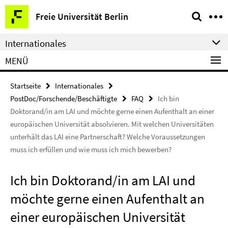
Springe
Service-
Freie Universität Berlin
direkt
Navigation
zu
Internationales
Inhalt
MENÜ
Startseite
Internationales
PostDoc/Forschende/Beschäftigte
FAQ
Ich bin
Doktorand/in am LAI und möchte gerne einen Aufenthalt an einer
europäischen Universität absolvieren. Mit welchen Universitäten
unterhält das LAI eine Partnerschaft? Welche Voraussetzungen
muss ich erfüllen und wie muss ich mich bewerben?
Ich bin Doktorand/in am LAI und
möchte gerne einen Aufenthalt an
einer europäischen Universität