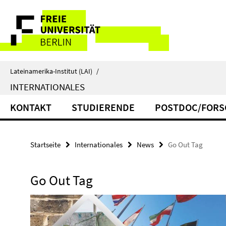
Springe
Service-
direkt
zu
Navigation
Inhalt
Lateinamerika-Institut (LAI)
/
INTERNATIONALES
KONTAKT
STUDIERENDE
POSTDOC/FORS
Startseite
Internationales
News
Go Out Tag
Go Out Tag