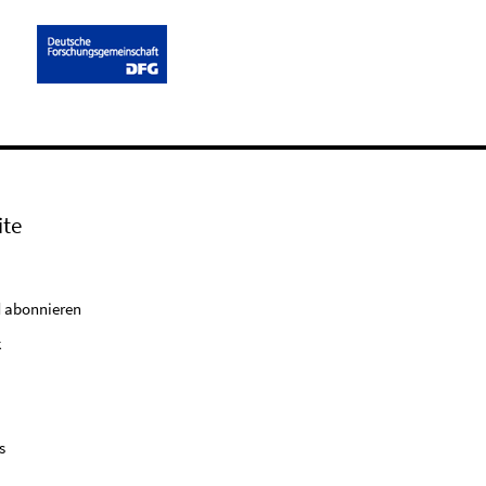
ite
 abonnieren
k
s