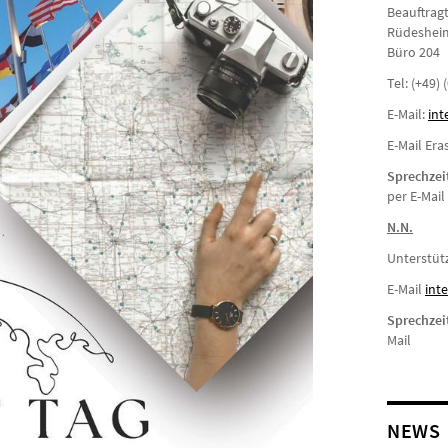
Beauftragt
Rüdesheime
Büro 204
Tel: (+49)
E-Mail:
int
E-Mail Er
Sprechzei
per E-Mai
N.N.
Unterstüt
E-Mail
i
nte
Sprechzei
Mail
NEWS