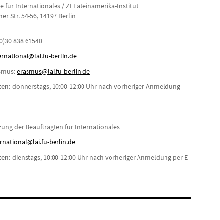
e für Internationales / ZI Lateinamerika-Institut
r Str. 54-56, 14197 Berlin
 (0)30 838 61540
ernational@lai.fu-berlin.de
asmus:
erasmus@lai.fu-berlin.de
ten:
donnerstags, 10:00-12:00 Uhr nach vorheriger Anmeldung
l
zung der Beauftragten für Internationales
rnational@lai.fu-berlin.de
ten:
dienstags, 10:00-12:00 Uhr nach vorheriger Anmeldung per E-