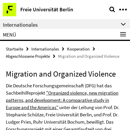
Springe
Service-
Freie Universität Berlin
direkt
Navigation
zu
Internationales
Inhalt
MENÜ
Startseite
Internationales
Kooperation
Abgeschlossene Projekte
Migration and Organized Violence
Migration and Organized Violence
Die Deutsche Forschungsgemeinschaft (DFG) hat das
Sachbeihilfeprojekt
"Organized violence, new migration
patterns, and development: A comparative study in
Europe and the Americas"
unter der Leitung von Prof. Dr.
Stephanie Schütze, Freie Universität Berlin, und Prof. Dr.
Ludger Pries, Ruhr Universität Bochum, bewilligt. Das
Forschungsprojekt mit einer Gesamtlaufzeit von drei