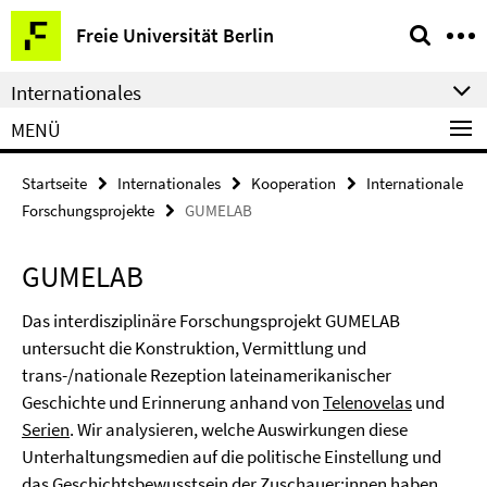
Springe
Service-
Freie Universität Berlin
direkt
Navigation
zu
Internationales
Inhalt
MENÜ
Startseite
Internationales
Kooperation
Internationale
Forschungsprojekte
GUMELAB
GUMELAB
Das interdisziplinäre Forschungsprojekt GUMELAB
untersucht die Konstruktion, Vermittlung und
trans-/nationale Rezeption lateinamerikanischer
Geschichte und Erinnerung anhand von
Telenovelas
und
Serien
. Wir analysieren, welche Auswirkungen diese
Unterhaltungsmedien auf die politische Einstellung und
das Geschichtsbewusstsein der Zuschauer:innen haben.