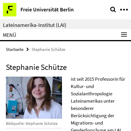
Springe
Service-
Freie Universität Berlin
direkt
Navigation
zu
Lateinamerika-Institut (LAI)
Inhalt
MENÜ
Startseite
Stephanie Schütze
Stephanie Schütze
ist seit 2015 Professorin für
Kultur- und
Sozialanthropologie
Lateinamerikas unter
besonderer
Berücksichtigung der
Migrations- und
Bildquelle: Stephanie Schütze
Genderforschung am LAI.