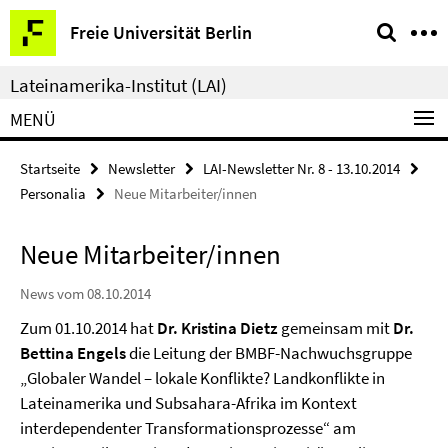
Springe
Service-
Freie Universität Berlin
direkt
Navigation
zu
Lateinamerika-Institut (LAI)
Inhalt
MENÜ
Startseite
Newsletter
LAI-Newsletter Nr. 8 - 13.10.2014
Personalia
Neue Mitarbeiter/innen
Neue Mitarbeiter/innen
News vom 08.10.2014
Zum 01.10.2014 hat
Dr. Kristina Dietz
gemeinsam mit
Dr.
Bettina Engels
die Leitung der BMBF-Nachwuchsgruppe
„Globaler Wandel – lokale Konflikte? Landkonflikte in
Lateinamerika und Subsahara-Afrika im Kontext
interdependenter Transformationsprozesse“ am