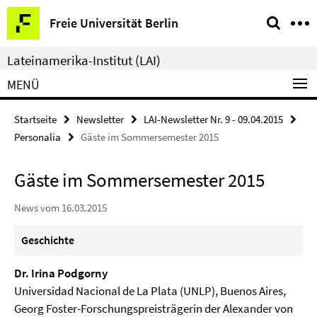
Springe
Service-
Freie Universität Berlin
direkt
Navigation
zu
Lateinamerika-Institut (LAI)
Inhalt
MENÜ
Startseite
Newsletter
LAI-Newsletter Nr. 9 - 09.04.2015
Personalia
Gäste im Sommersemester 2015
Gäste im Sommersemester 2015
News vom 16.03.2015
Geschichte
Dr. Irina Podgorny
Universidad Nacional de La Plata (UNLP), Buenos Aires,
Georg Foster-Forschungspreisträgerin der Alexander von