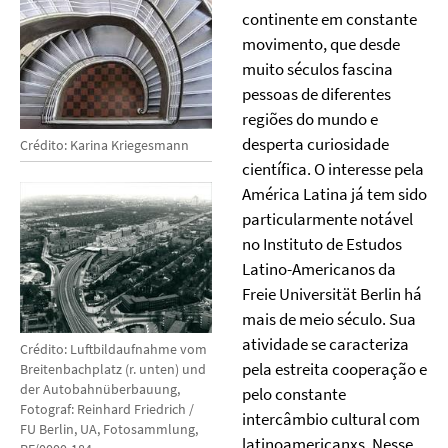
continente em constante
movimento, que desde
muito séculos fascina
pessoas de diferentes
regiões do mundo e
desperta curiosidade
Crédito: Karina Kriegesmann
científica. O interesse pela
América Latina já tem sido
particularmente notável
no Instituto de Estudos
Latino-Americanos da
Freie Universität Berlin há
mais de meio século. Sua
atividade se caracteriza
Crédito: Luftbildaufnahme vom
pela estreita cooperação e
Breitenbachplatz (r. unten) und
der Autobahnüberbauung,
pelo constante
Fotograf: Reinhard Friedrich /
intercâmbio cultural com
FU Berlin, UA, Fotosammlung,
latinoamericanxs. Nesse