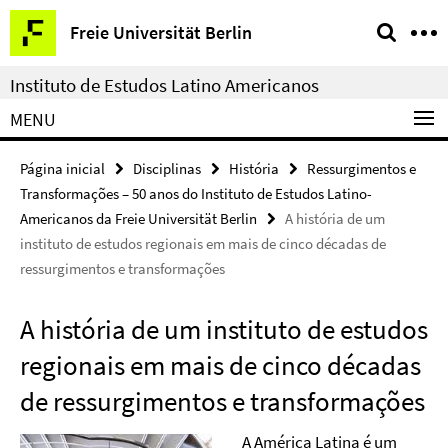
Springe
Serviço
Freie Universität Berlin
direkt
de
zu
navegação
Instituto de Estudos Latino Americanos
Inhalt
MENU
Página inicial
Disciplinas
História
Ressurgimentos e
Transformações – 50 anos do Instituto de Estudos Latino-
Americanos da Freie Universität Berlin
A história de um
instituto de estudos regionais em mais de cinco décadas de
ressurgimentos e transformações
A história de um instituto de estudos
regionais em mais de cinco décadas
de ressurgimentos e transformações
A América Latina é um