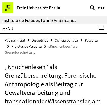
Springe
Serviço
Freie Universität Berlin
direkt
de
zu
navegação
Instituto de Estudos Latino Americanos
Inhalt
MENU
Página inicial
Disciplinas
Ciência política
Pesquisa
Projetos de Pesquisa
„Knochenlesen“ als
Grenzüberschreitung
„Knochenlesen“ als
Grenzüberschreitung. Forensische
Anthropologie als Beitrag zur
Gewaltverarbeitung und
transnationaler Wissenstransfer, am