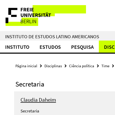
Springe
Serviço
direkt
zu
de
Inhalt
navegação
INSTITUTO DE ESTUDOS LATINO AMERICANOS
INSTITUTO
ESTUDOS
PESQUISA
DISC
Página inicial
Disciplinas
Ciência política
Time
Secretaria
Claudia Daheim
Secretaria