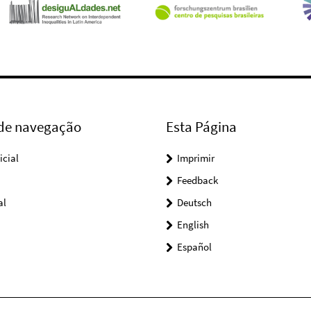
 de navegação
Esta Página
icial
Imprimir
Feedback
al
Deutsch
English
Español