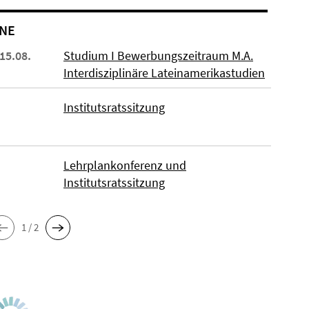
NE
 15.08.
Studium I Bewerbungszeitraum M.A.
Interdisziplinäre Lateinamerikastudien
Institutsratssitzung
Lehrplankonferenz und
Institutsratssitzung
1 / 2