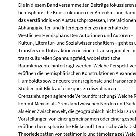
Die in diesem Band versammelten Beiträge fokussieren 
hemisphärische Konstruktionen der Amerikas und dami
das Verständnis von Austauschprozessen, Interaktionen
Abhängigkeiten und Interdependenzen innerhalb der
Westlichen Hemisphäre. Den Autorinnen und Autoren –
Kultur-, Literatur- und Sozialwissenschaftlern – geht es
Transfers und Interaktionen in einem transregionalen u
transkulturellen Spannungsfeld, wobei statische
Raumkonzepte hinterfragt werden: Welche Perspektive
eröffnen die hemisphärischen Konstruktionen Alexande
Humboldts sowie neuere transregionale und transareal
Studien mit Blick auf eine quer zu disziplinären
Grenzziehungen agierende Verbundforschung? Welche R
kommt Mexiko als Grenzland zwischen Norden und Süde
als einer Zwischenwelt, die geographisch nicht klar zu ve
Vorstellungen von einer gemeinsamen oder einer gespa
eröffnen hemisphärische Blicke auf literarische Aids-Di
Theoriedebatten von testimonio und témoignage? Welch