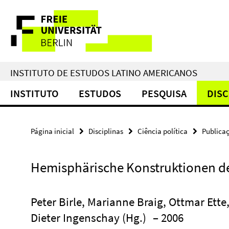
Springe
Serviço
direkt
zu
de
Inhalt
navegação
INSTITUTO DE ESTUDOS LATINO AMERICANOS
INSTITUTO
ESTUDOS
PESQUISA
DISC
Página inicial
Disciplinas
Ciência política
Publica
Hemisphärische Konstruktionen de
Peter Birle, Marianne Braig, Ottmar Ette
Dieter Ingenschay (Hg.)
– 2006