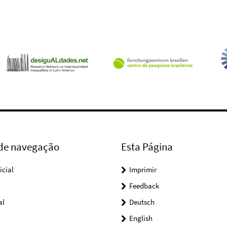
 de navegação
Esta Página
icial
Imprimir
Feedback
al
Deutsch
English