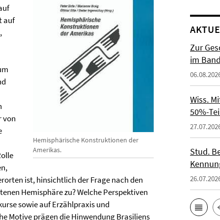
auf
t auf
AKTUE
,
Zur Gesc
im Band 
 um
06.08.202
nd
Wiss. M
n
50%-Tei
r von
27.07.202
e
Hemisphärische Konstruktionen der
Amerikas.
Stud. Be
olle
Kennung
n,
26.07.202
rorten ist, hinsichtlich der Frage nach den
ltenen Hemisphäre zu? Welche Perspektiven
skurse sowie auf Erzählpraxis und
e Motive prägen die Hinwendung Brasiliens