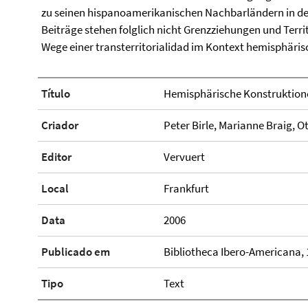
zu seinen hispanoamerikanischen Nachbarländern in d
Beiträge stehen folglich nicht Grenzziehungen und Terr
Wege einer transterritorialidad im Kontext hemisphäris
Título
Hemisphärische Konstruktion
Criador
Peter Birle, Marianne Braig, O
Editor
Vervuert
Local
Frankfurt
Data
2006
Publicado em
Bibliotheca Ibero-Americana, 
Tipo
Text