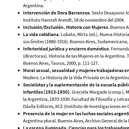
Argentina.
Intervención de Dora Barrancos
. Sexto Desayuno: I
Instituto Hannah Arendt, 18 de noviembre del 2004.
Inclusión/Exclusión. Historia con Mujeres
. Buenos A
La vida cotidiana
. Lobato, Mirta (ed.). Nueva Histor
sus límites (1880-1916). Buenos Aires, Sudamericana,
Inferioridad jurídica y encierro doméstico
. Fernanda
(directoras). Historia de las Mujeres en la Argentina. T
Buenos Aires, Taurus, 2000, p. 111-127.
Moral sexual, sexualidad y mujeres trabajadoras e
Madero. La Historia de la Vida Privada en la Argentin
Socialistas y la suplementación de la escuela públi
infantiles (1913-1930).
Graciela Morgade (comp.). Mu
la Argentina, 1870-1930. Facultad de Filosofía y Letra
Dávila Editores, IICE (Instituto de Investigaciones en 
Presencia de la mujer en las luchas sociales argenti
Argentina plural. Buenos Aires, Archivo General de la 
La escena iluminada. Ciencias para los trabajador