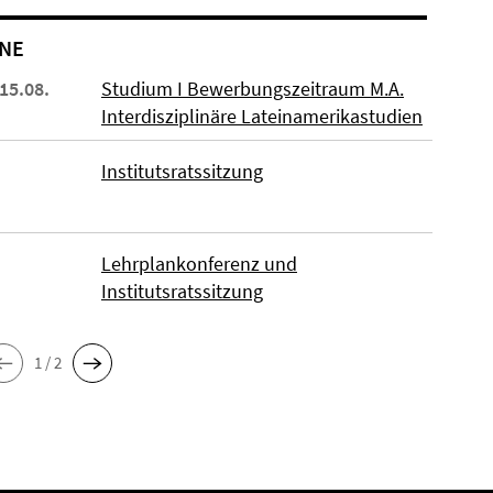
NE
 15.08.
Studium I Bewerbungszeitraum M.A.
Interdisziplinäre Lateinamerikastudien
Institutsratssitzung
Lehrplankonferenz und
Institutsratssitzung
1 / 2