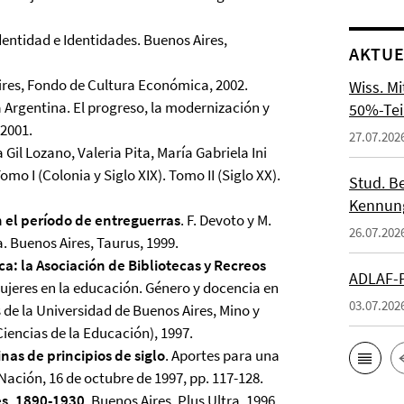
dentidad e Identidades. Buenos Aires,
AKTUE
ires, Fondo de Cultura Económica, 2002.
Wiss. M
ia Argentina. El progreso, la modernización y
50%-Tei
 2001.
27.07.202
 Gil Lozano, Valeria Pita, María Gabriela Ini
omo I (Colonia y Siglo XIX). Tomo II (Siglo XX).
Stud. Be
Kennung
n el período de entreguerras
. F. Devoto y M.
26.07.202
a. Buenos Aires, Taurus, 1999.
ca: la Asociación de Bibliotecas y Recreos
ADLAF-P
jeres en la educación. Género y docencia en
03.07.202
s de la Universidad de Buenos Aires, Mino y
Ciencias de la Educación), 1997.
nas de principios de siglo
. Aportes para una
Nación, 16 de octubre de 1997, pp. 117-128.
es, 1890-1930
. Buenos Aires, Plus Ultra, 1996.