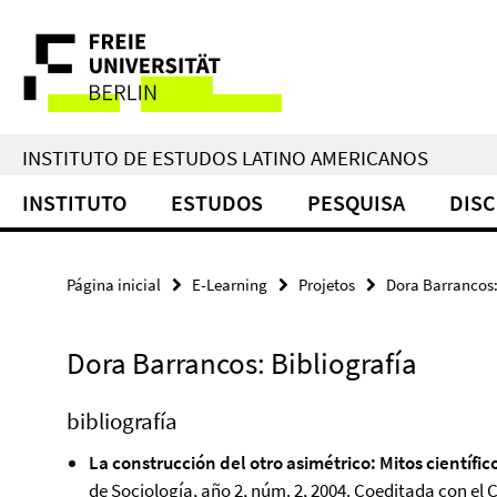
Springe
Serviço
direkt
zu
de
Inhalt
navegação
INSTITUTO DE ESTUDOS LATINO AMERICANOS
INSTITUTO
ESTUDOS
PESQUISA
DISC
Página inicial
E-Learning
Projetos
Dora Barrancos:
Dora Barrancos: Bibliografía
bibliografía
La construcción del otro asimétrico: Mitos científico
de Sociología, año 2, núm. 2, 2004. Coeditada con el 