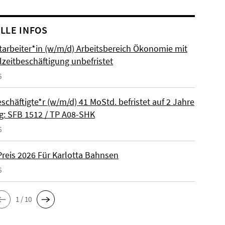
LLE INFOS
itarbeiter*in (w/m/d) Arbeitsbereich Ökonomie mit
lzeitbeschäftigung unbefristet
6
schäftigte*r (w/m/d) 41 MoStd. befristet auf 2 Jahre
: SFB 1512 / TP A08-SHK
6
reis 2026 Für Karlotta Bahnsen
6
1 / 10