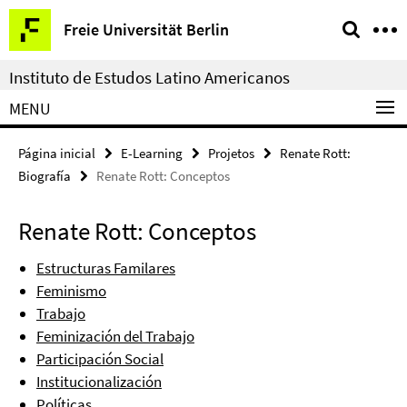
Springe
Serviço
Freie Universität Berlin
direkt
de
zu
navegação
Instituto de Estudos Latino Americanos
Inhalt
MENU
Página inicial
E-Learning
Projetos
Renate Rott:
Biografía
Renate Rott: Conceptos
Renate Rott: Conceptos
Estructuras Familares
Feminismo
Trabajo
Feminización del Trabajo
Participación Social
Institucionalización
Políticas