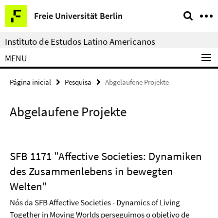
Springe
Serviço
Freie Universität Berlin
direkt
de
zu
navegação
Instituto de Estudos Latino Americanos
Inhalt
MENU
Página inicial
Pesquisa
Abgelaufene Projekte
Abgelaufene Projekte
SFB 1171 "Affective Societies: Dynamiken
des Zusammenlebens in bewegten
Welten"
Nós da SFB Affective Societies - Dynamics of Living
Together in Moving Worlds perseguimos o objetivo de