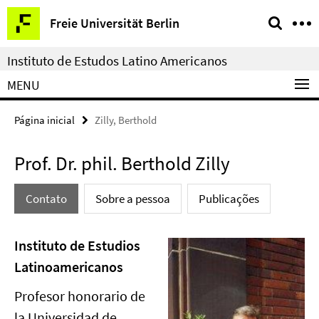
Springe
Serviço
Freie Universität Berlin
direkt
de
zu
navegação
Instituto de Estudos Latino Americanos
Inhalt
MENU
Página inicial
Zilly, Berthold
Prof. Dr. phil. Berthold Zilly
Contato
Sobre a pessoa
Publicações
Instituto de Estudios
Latinoamericanos
Profesor honorario de
la Universidad de