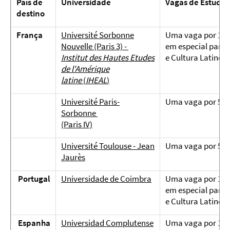
País de
Universidade
Vagas de Estudo
destino
França
Université Sorbonne
Uma vaga por 10 
Nouvelle (Paris 3)
-
em especial para 
Institut des Hautes Etudes
e Cultura Latino
de l'Amérique
latine
(
IHEAL
)
Université Paris-
Uma vaga por 5 m
Sorbonne
(Paris IV)
Université Toulouse - Jean
Uma vaga por 5 m
Jaurès
Portugal
Universidade de Coimbra
Uma vaga por 10 
em especial para 
e Cultura Latino
Espanha
Universidad Complutense
Uma vaga por 10 