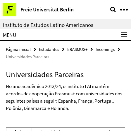
Springe
Serviço
Freie Universität Berlin
direkt
de
zu
navegação
Instituto de Estudos Latino Americanos
Inhalt
MENU
Página inicial
Estudantes
ERASMUS+
Incomings
Universidades Parceiras
Universidades Parceiras
No ano acadêmico 2013/24, o Instituto LAI mantém
acordos de cooperação Erasmus+ com universidades dos
seguintes países a seguir: Espanha, França, Portugal,
Polônia, Dinamarca e Holanda.