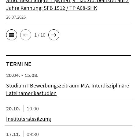
Stud. Beschäftigte*r (w/m/d) 41 MoStd. befristet auf 2
Jahre Kennung: SFB 1512 / TP A08-SHK
26.07.2026
1 / 10
TERMINE
20.04. - 15.08.
Studium I Bewerbungszeitraum M.A. Interdisziplinäre
Lateinamerikastudien
20.10.
10:00
Institutsratssitzung
17.11.
09:30