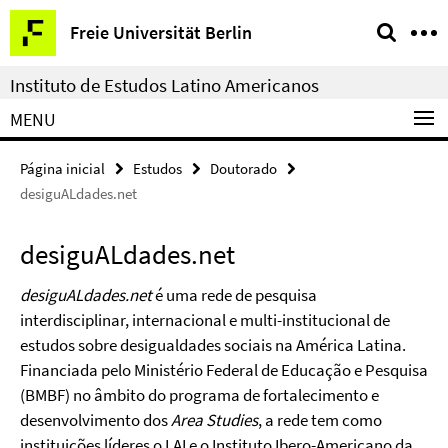
Springe
Serviço
Freie Universität Berlin
direkt
de
zu
navegação
Instituto de Estudos Latino Americanos
Inhalt
MENU
Página inicial
Estudos
Doutorado
desiguALdades.net
desiguALdades.net
desiguALdades.net
é uma rede de pesquisa
interdisciplinar, internacional e multi-institucional de
estudos sobre desigualdades sociais na América Latina.
Financiada pelo Ministério Federal de Educação e Pesquisa
(BMBF) no âmbito do programa de fortalecimento e
desenvolvimento dos
Area Studies
, a rede tem como
instituições líderes o LAI e o Instituto Ibero-Americano da